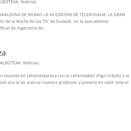
ALBIZTEAK
,
Noticias
USKALDUNA DE BILBAO LA VII EDICIÓN DE TELEKOGAUA. LA GRAN
n de la Noche de las TIC de Euskadi, en la que además
cial de Ingeniería de...
za
,
ALBIZTEAK
,
Noticias
vo reunida en Lehendakaritza con el Lehendakari Iñigo Urkullu y el
nión era la de acercar nuestra profesión y ponerla en valor ante el