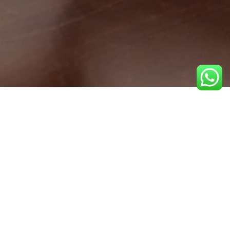
Servicio de apoyo técnico del
COIT
Colégiate y podrás acceder al servicio de apoyo
técnico y asesoramiento del COIT.
Apoyo técnico del COIT