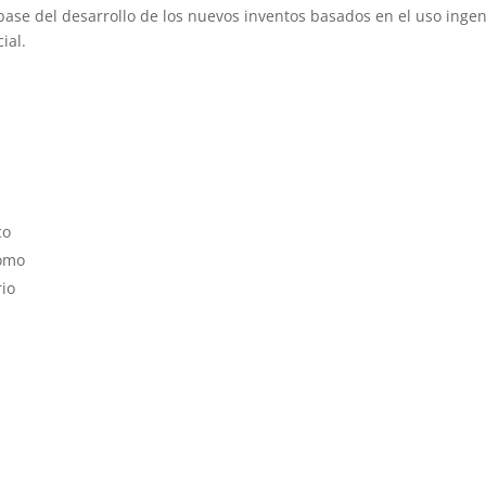
base del desarrollo de los nuevos inventos basados en el uso inge
ial.
co
nomo
rio