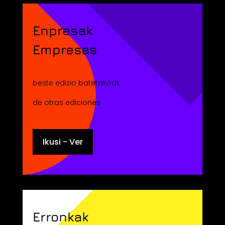
Enpresak
Empresas
beste edizio batetakoak
de otras ediciones
Ikusi - Ver
Erronkak