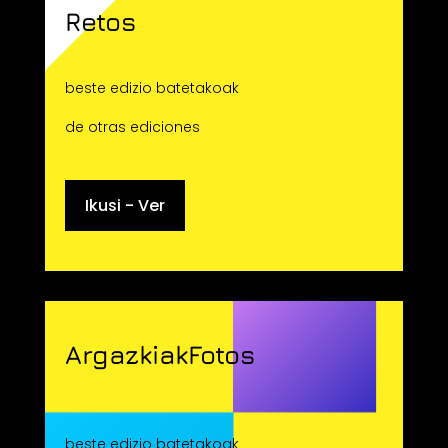
Retos
beste edizio batetakoak
de otras ediciones
Ikusi - Ver
ArgazkiakFotos
beste edizio batetakoak