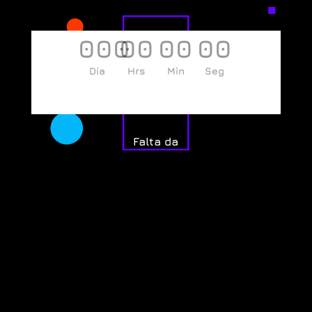
000
00
00
00
Día
Hrs
Min
Seg
Falta da