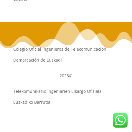
Colegio Oficial Ingenieros de Telecomunicación
Demarcación de Euskadi
2023©
Telekomunikazio Ingeniarien Elkargo Ofiziala
Euskadiko Barrutia