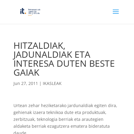
HITZALDIAK,
JADUNALDIAK ETA
INTERESA DUTEN BESTE
GAIAK
Jun 27, 2011
|
IKASLEAK
Urtean zehar heziketarako jardunaldiak egiten dira,
gehienak izaera teknikoa dute eta produktuak,
zerbitzuak, teknologia berriak eta arautegien
aldaketa berriak ezagutzera ematera bideratuta
daude.