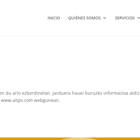
INICIO
QUIÉNES SOMOS
SERVICIOS
zen du arlo ezberdinetan. Jarduera hauei buruzko informazioa aldi
edo www.aitpv.com webgunean.