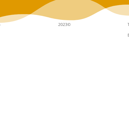
n
2023©