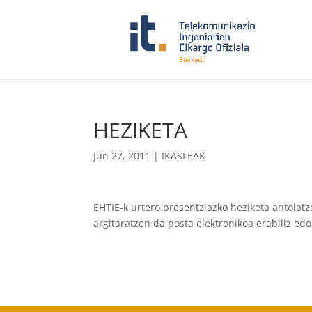
HEZIKETA
Jun 27, 2011
|
IKASLEAK
EHTIE-k urtero presentziazko heziketa antolat
argitaratzen da posta elektronikoa erabiliz 