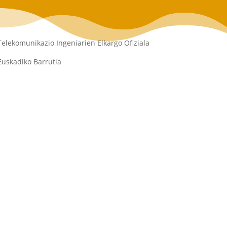
Telekomunikazio Ingeniarien Elkargo Ofiziala
Euskadiko Barrutia