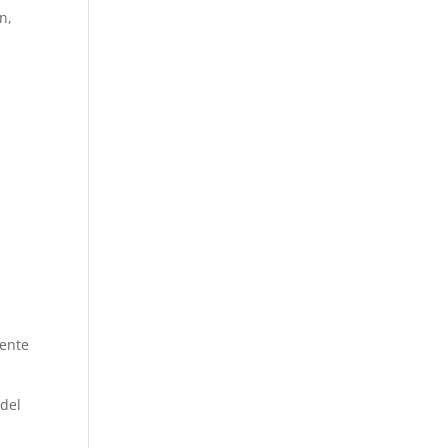
n,
lente
 del