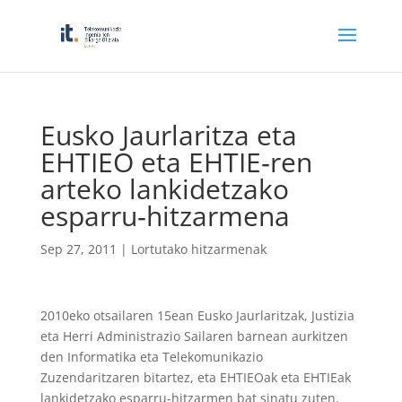
Eusko Jaurlaritza eta
EHTIEO eta EHTIE‐ren
arteko lankidetzako
esparru‐hitzarmena
Sep 27, 2011
|
Lortutako hitzarmenak
2010eko otsailaren 15ean Eusko Jaurlaritzak, Justizia
eta Herri Administrazio Sailaren barnean aurkitzen
den Informatika eta Telekomunikazio
Zuzendaritzaren bitartez, eta EHTIEOak eta EHTIEak
lankidetzako esparru‐hitzarmen bat sinatu zuten.