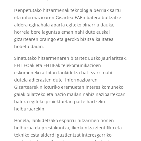
Izenpetutako hitzarmenak teknologia berriak sartu
eta informazioaren Gisartea EAEn batera bultzatze
aldera eginahala aparta egiteko oinarria dauka,
horrela bere laguntza eman nahi dute euskal
gizartearen oraingo eta geroko bizitza‐kalitatea
hobetu dadin.
Sinatutako hitzarmenaren bitartez Eusko Jaurlaritzak,
EHTIEOak eta EHTIEak telekomunikazioen
eskumeneko arlotan lankidetza bat ezarri nahi
dutela adierazten dute, Informazioaren
Gizartearekin loturiko eremuetan interes komuneko
gaiak bilatzeko eta nazio mailan nahiz nazioartekoan
batera egiteko proiektuetan parte hartzeko
helburuarekin.
Honela, lankidetzako esparru‐hitzarmen honen
helburua da prestakuntza, ikerkuntza zientifiko eta
tekniko esta alderdi guztientzat interesgarriko