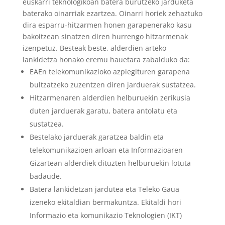
euskarri teknologikoan batera burutzeko jarduketa
baterako oinarriak ezartzea. Oinarri horiek zehaztuko
dira esparru‐hitzarmen honen garapenerako kasu
bakoitzean sinatzen diren hurrengo hitzarmenak
izenpetuz. Besteak beste, alderdien arteko
lankidetza honako eremu hauetara zabalduko da:
EAEn telekomunikazioko azpiegituren garapena
bultzatzeko zuzentzen diren jarduerak sustatzea.
Hitzarmenaren alderdien helburuekin zerikusia
duten jarduerak garatu, batera antolatu eta
sustatzea.
Bestelako jarduerak garatzea baldin eta
telekomunikazioen arloan eta Informazioaren
Gizartean alderdiek dituzten helburuekin lotuta
badaude.
Batera lankidetzan jardutea eta Teleko Gaua
izeneko ekitaldian bermakuntza. Ekitaldi hori
Informazio eta komunikazio Teknologien (IKT)