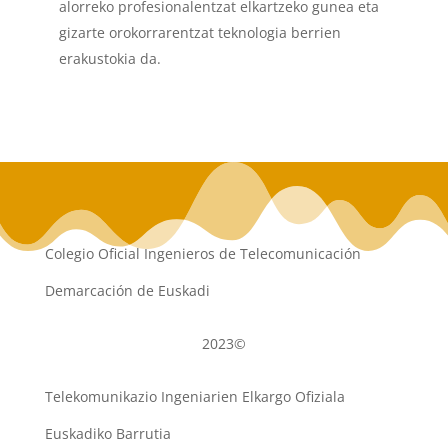
alorreko profesionalentzat elkartzeko gunea eta
gizarte orokorrarentzat teknologia berrien
erakustokia da.
Colegio Oficial Ingenieros de Telecomunicación
Demarcación de Euskadi
2023©
Telekomunikazio Ingeniarien Elkargo Ofiziala
Euskadiko Barrutia