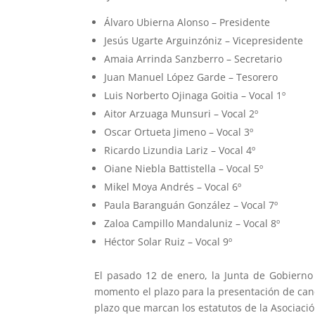
Álvaro Ubierna Alonso – Presidente
Jesús Ugarte Arguinzóniz – Vicepresidente
Amaia Arrinda Sanzberro – Secretario
Juan Manuel López Garde – Tesorero
Luis Norberto Ojinaga Goitia – Vocal 1º
Aitor Arzuaga Munsuri – Vocal 2º
Oscar Ortueta Jimeno – Vocal 3º
Ricardo Lizundia Lariz – Vocal 4º
Oiane Niebla Battistella – Vocal 5º
Mikel Moya Andrés – Vocal 6º
Paula Baranguán González – Vocal 7º
Zaloa Campillo Mandaluniz – Vocal 8º
Héctor Solar Ruiz – Vocal 9º
El pasado 12 de enero, la Junta de Gobierno
momento el plazo para la presentación de cand
plazo que marcan los estatutos de la Asociació