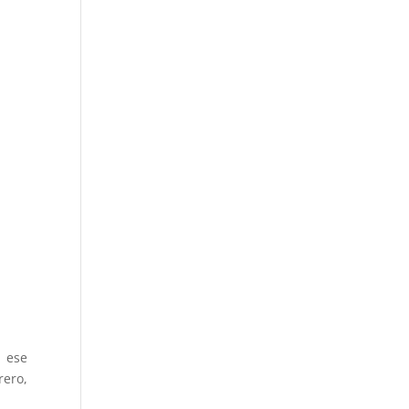
n ese
rero,