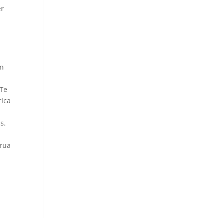
er
on
 Te
rica
s.
urua