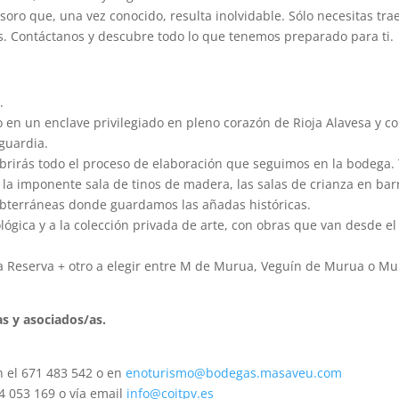
ro que, una vez conocido, resulta inolvidable. Sólo necesitas tra
. Contáctanos y descubre todo lo que tenemos preparado para ti.
.
o en un enclave privilegiado en pleno corazón de Rioja Alavesa y c
aguardia.
ubrirás todo el proceso de elaboración que seguimos en la bodega.
la imponente sala de tinos de madera, las salas de crianza en bar
 subterráneas donde guardamos las añadas históricas.
ológica y a la colección privada de arte, con obras que van desde el 
a Reserva + otro a elegir entre M de Murua, Veguín de Murua o M
s y asociados/as.
n el 671 483 542 o en
enoturismo@bodegas.masaveu.com
4 053 169 o vía email
info@coitpv.es