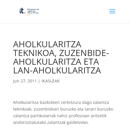
AHOLKULARITZA
TEKNIKOA, ZUZENBIDE-
AHOLKULARITZA ETA
LAN-AHOLKULARITZA
Jun 27, 2011
|
IKASLEAK
Aholkularitza bazkideen zerbitzura dago zalantza
teknikoak, zuzenbideari buruzko eta lanari buruzko
zalantza partikularrak nahiz profesioan aritzetik
ondorioztatutako zalantzak galdetzeko.