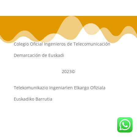
Colegio Oficial Ingenieros de Telecomunicación
Demarcación de Euskadi
2023©
Telekomunikazio Ingeniarien Elkargo Ofiziala
Euskadiko Barrutia