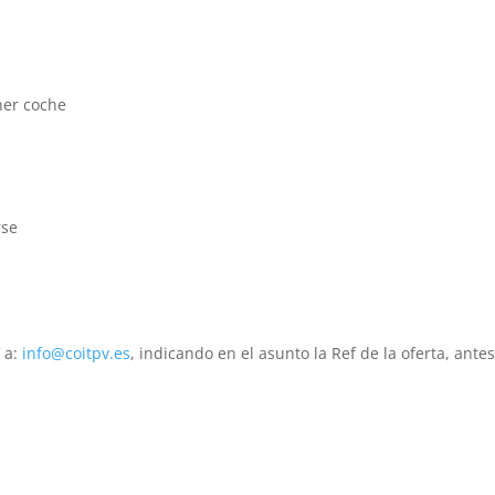
ner coche
rse
 a:
info@coitpv.es
, indicando en el asunto la Ref de la oferta, antes