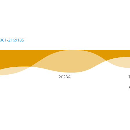
n
2023©