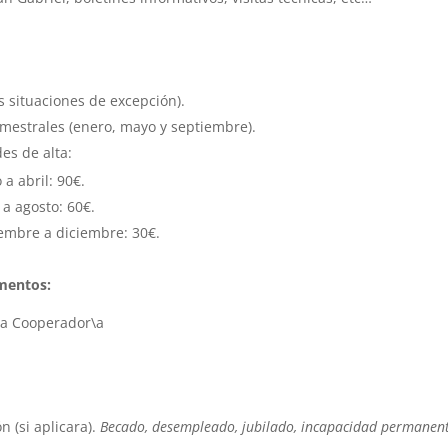
s situaciones de excepción).
imestrales (enero, mayo y septiembre).
es de alta:
 a abril: 90€.
 a agosto: 60€.
iembre a diciembre: 30€.
umentos:
\a Cooperador\a
n (si aplicara).
Becado, desempleado, jubilado, incapacidad permanen