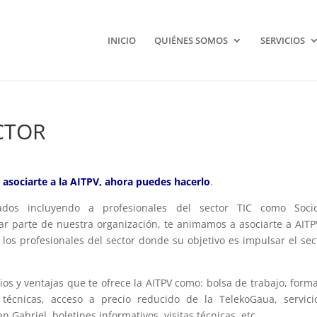
INICIO
QUIÉNES SOMOS
SERVICIOS
CTOR
s asociarte a la AITPV, ahora puedes hacerlo
.
dos incluyendo a profesionales del sector TIC como Socio
ar parte de nuestra organización, te animamos a asociarte a AITP
los profesionales del sector donde su objetivo es impulsar el sec
cios y ventajas que te ofrece la AITPV como: bolsa de trabajo, form
 técnicas, acceso a precio reducido de la TelekoGaua, servic
 Gabriel, boletines informativos, visitas técnicas, etc…