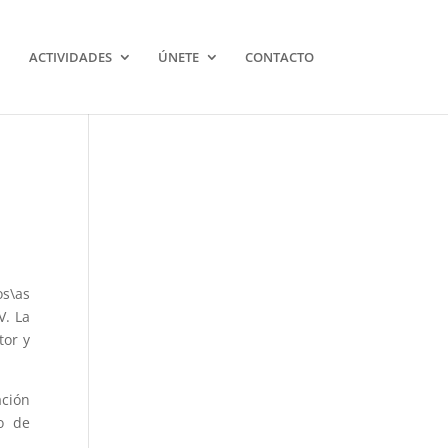
ACTIVIDADES
ÚNETE
CONTACTO
s\as
V. La
tor y
ación
io de